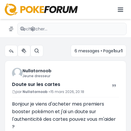
Doute sur les cartes
Recherche avancée
Navigation menu
6 messages • Page
1
sur
1
Outils du sujet
Rechercher
Nullatornoob
Jeune dresseur
Doute sur les cartes
Message
par
Nullatornoob
»
15 mars 2026, 20:18
Bonjour je viens d'acheter mes premiers
booster pokémon et j'ai un doute sur
l'authenticité des cartes pouvez vous m'aider
?