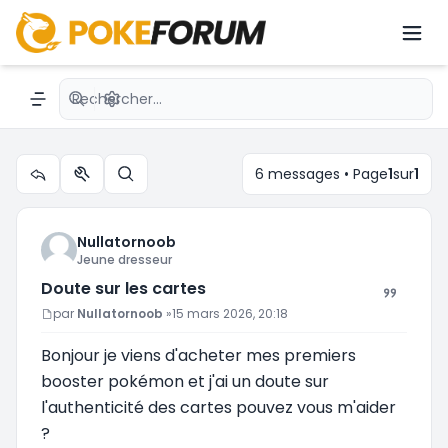
Doute sur les cartes
Recherche avancée
Navigation menu
6 messages • Page
1
sur
1
Outils du sujet
Rechercher
Nullatornoob
Jeune dresseur
Doute sur les cartes
Message
par
Nullatornoob
»
15 mars 2026, 20:18
Bonjour je viens d'acheter mes premiers
booster pokémon et j'ai un doute sur
l'authenticité des cartes pouvez vous m'aider
?