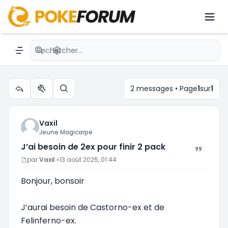
J’ai besoin de 2ex pour finir 2 pack
Recherche avancée
Navigation menu
2 messages • Page
1
sur
1
Outils du sujet
Rechercher
Vaxil
Jeune Magicarpe
J’ai besoin de 2ex pour finir 2 pack
Message
par
Vaxil
»
13 août 2025, 01:44
Bonjour, bonsoir
J’aurai besoin de Castorno-ex et de
Felinferno-ex.