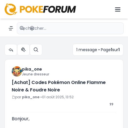
[Achat] Codes Pokémon Online Flamme
Noire & Foudre Noire
Recherche avancée
Navigation menu
1 message • Page
1
sur
1
Outils du sujet
Rechercher
pika_one
Jeune dresseur
[Achat] Codes Pokémon Online Flamme
Noire & Foudre Noire
Message
par
pika_one
»
01 août 2025, 13:52
Bonjour,