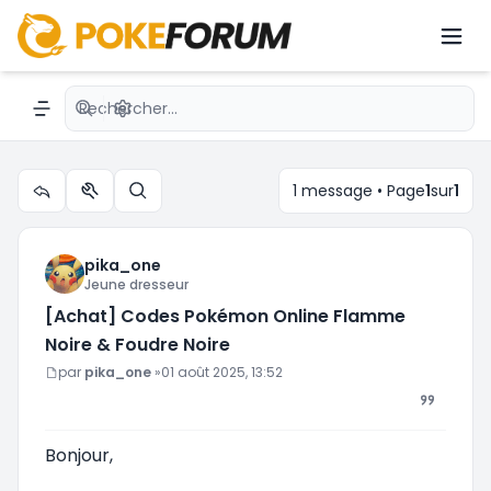
[Achat] Codes Pokémon Online Flamme
Noire & Foudre Noire
Recherche avancée
Navigation menu
1 message • Page
1
sur
1
Outils du sujet
Rechercher
pika_one
Jeune dresseur
[Achat] Codes Pokémon Online Flamme
Noire & Foudre Noire
Message
par
pika_one
»
01 août 2025, 13:52
Bonjour,