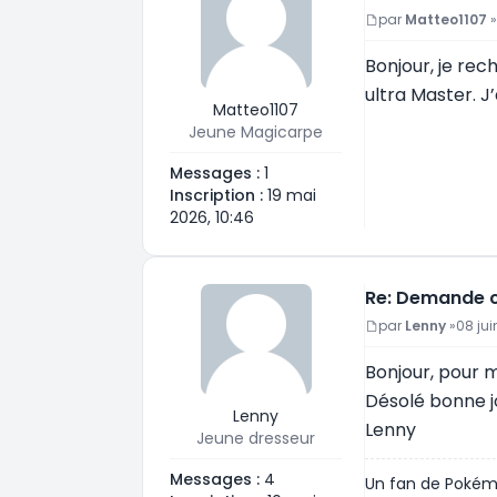
Message
par
Matteo1107
»
Bonjour, je rec
ultra Master. J
Matteo1107
Jeune Magicarpe
Messages :
1
Inscription :
19 mai
2026, 10:46
Re: Demande c
Message
par
Lenny
»
08 jui
Bonjour, pour m
Désolé bonne j
Lenny
Lenny
Jeune dresseur
Messages :
4
Un fan de Pokémo