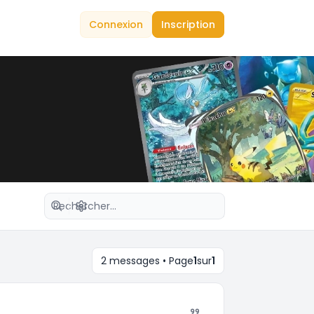
Connexion
Inscription
Recherche avancée
2 messages • Page
1
sur
1