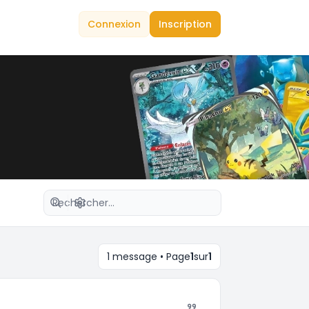
Connexion
Inscription
Recherche avancée
1 message • Page
1
sur
1