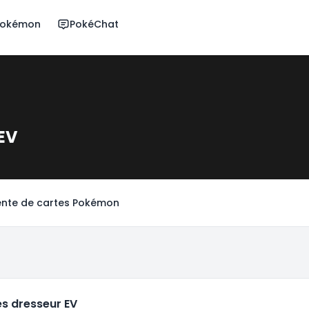
 Pokémon
PokéChat
 EV
nte de cartes Pokémon
es dresseur EV