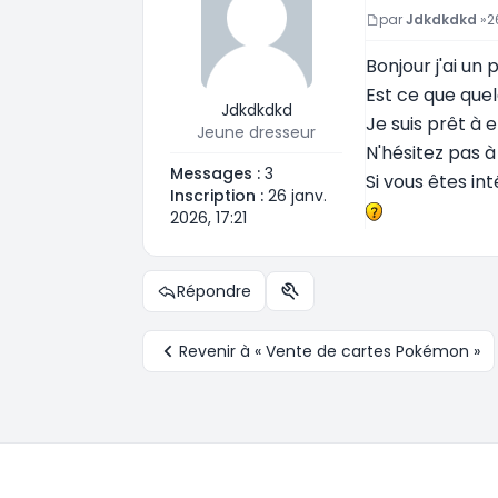
Message
par
Jdkdkdkd
»
2
Bonjour j'ai un
Est ce que quel
Jdkdkdkd
Je suis prêt à e
Jeune dresseur
N'hésitez pas 
Messages :
3
Si vous êtes in
Inscription :
26 janv.
2026, 17:21
Répondre
Outils du sujet
Revenir à « Vente de cartes Pokémon »