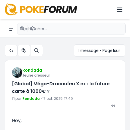
[Global] Méga-Dracaufeu X ex : la
future carte à 1000€ ?
Recherche avancée
Navigation menu
1 message • Page
1
sur
1
Outils du sujet
Rechercher
Rondada
Jeune dresseur
[Global] Méga-Dracaufeu X ex : la future
carte à 1000€ ?
Message
par
Rondada
»
17 oct. 2025, 17:49
Hey,