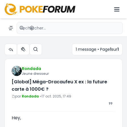
[Global] Méga-Dracaufeu X ex : la
future carte à 1000€ ?
Recherche avancée
Navigation menu
1 message • Page
1
sur
1
Outils du sujet
Rechercher
Rondada
Jeune dresseur
[Global] Méga-Dracaufeu X ex : la future
carte à 1000€ ?
Message
par
Rondada
»
17 oct. 2025, 17:49
Hey,