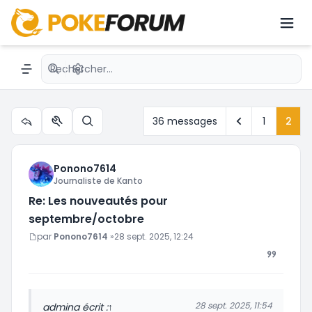
Les nouveautés pour
septembre/octobre (Pokédex...)
Recherche avancée
Navigation menu
Précédent
36 messages
1
2
Outils du sujet
Rechercher
Ponono7614
Journaliste de Kanto
Re: Les nouveautés pour
septembre/octobre
Message
par
Ponono7614
»
28 sept. 2025, 12:24
28 sept. 2025, 11:54
admin
a écrit :
↑