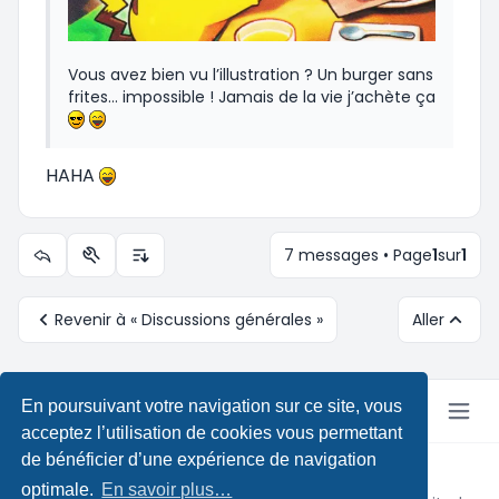
Vous avez bien vu l’illustration ? Un burger sans
frites… impossible ! Jamais de la vie j’achète ça
HAHA
7 messages • Page
1
sur
1
Outils du sujet
Options d’affichage et de tri
Revenir à « Discussions générales »
Aller
En poursuivant votre navigation sur ce site, vous
acceptez l’utilisation de cookies vous permettant
de bénéficier d’une expérience de navigation
Copyright © Pokeforum 2026
optimale.
En savoir plus…