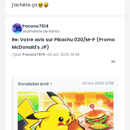
j’achète ça
Ponono7614
Journaliste de Kanto
Re: Votre avis sur Pikachu 020/M-P (Promo
McDonald's JP)
Message
par
Ponono7614
»
02 oct. 2025, 16:48
02 oct. 2025, 12:58
Rondada
a écrit :
↑