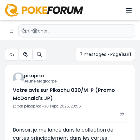
Votre avis sur Pikachu 020/M-P (Promo
McDonald's JP)
Recherche avancée
Navigation menu
7 messages • Page
1
sur
1
Outils du sujet
Rechercher
pikapiko
Jeune Magicarpe
Votre avis sur Pikachu 020/M-P (Promo
McDonald's JP)
Message
par
pikapiko
»
30 sept. 2025, 23:56
Bonsoir, je me lance dans la collection de
cartes principalement dans les cartes