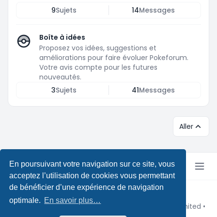
9
Sujets
14
Messages
Boîte à idées
Proposez vos idées, suggestions et
améliorations pour faire évoluer Pokeforum.
Votre avis compte pour les futures
nouveautés.
3
Sujets
41
Messages
Aller
En poursuivant votre navigation sur ce site, vous
acceptez l’utilisation de cookies vous permettant
de bénéficier d’une expérience de navigation
Copyright © Pokeforum 2026
optimale.
En savoir plus…
Développé par phpBB® Forum Software © phpBB Limited
•
Design by
Leenoz