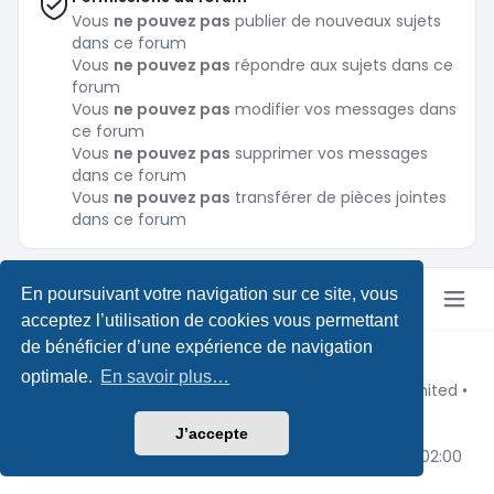
Vous
ne pouvez pas
publier de nouveaux sujets
dans ce forum
Vous
ne pouvez pas
répondre aux sujets dans ce
forum
Vous
ne pouvez pas
modifier vos messages dans
ce forum
Vous
ne pouvez pas
supprimer vos messages
dans ce forum
Vous
ne pouvez pas
transférer de pièces jointes
dans ce forum
En poursuivant votre navigation sur ce site, vous
acceptez l’utilisation de cookies vous permettant
de bénéficier d’une expérience de navigation
Copyright © Pokeforum 2026
optimale.
En savoir plus…
Développé par phpBB® Forum Software © phpBB Limited
•
Design by
Leenoz
Traduction française officielle
©
Qiaeru
J’accepte
Confidentialité
|
Conditions
|
Fuseau horaire sur
UTC+02:00