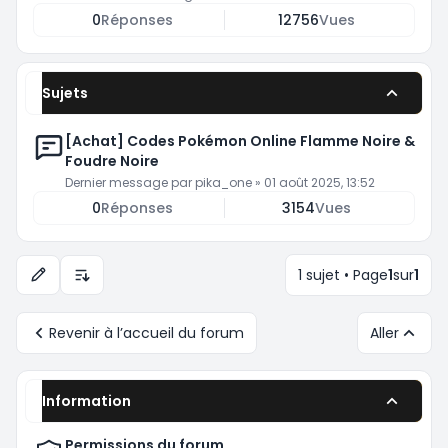
0
Réponses
12756
Vues
Sujets
[Achat] Codes Pokémon Online Flamme Noire &
Foudre Noire
Dernier message par
pika_one
»
01 août 2025, 13:52
0
Réponses
3154
Vues
1 sujet • Page
1
sur
1
Options d’affichage et de tri
Revenir à l’accueil du forum
Aller
Information
Permissions du forum