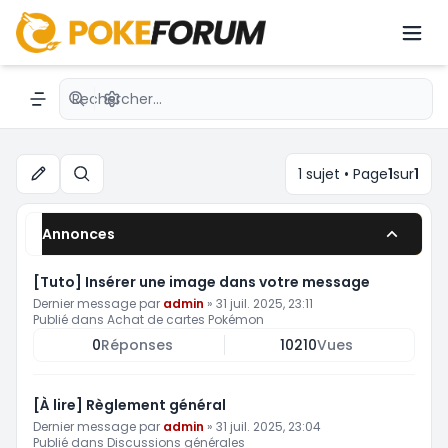
Achat, vente et échange de codes
online
Recherche avancée
Navigation menu
1 sujet • Page
1
sur
1
Rechercher
Annonces
[Tuto] Insérer une image dans votre message
Dernier message par
admin
»
31 juil. 2025, 23:11
Publié dans
Achat de cartes Pokémon
0
Réponses
10210
Vues
[À lire] Règlement général
Dernier message par
admin
»
31 juil. 2025, 23:04
Publié dans
Discussions générales