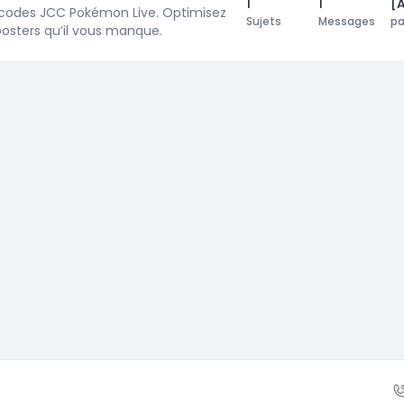
1
1
[
codes JCC Pokémon Live. Optimisez
Sujets
Messages
p
oosters qu’il vous manque.