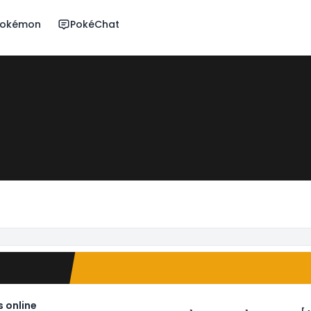
 Pokémon
PokéChat
 online