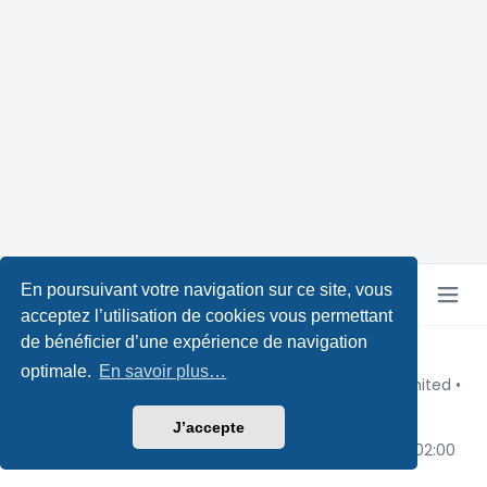
En poursuivant votre navigation sur ce site, vous
acceptez l’utilisation de cookies vous permettant
de bénéficier d’une expérience de navigation
Copyright © Pokeforum 2026
optimale.
En savoir plus…
Développé par phpBB® Forum Software © phpBB Limited
•
Design by
Leenoz
Traduction française officielle
©
Qiaeru
J’accepte
Confidentialité
|
Conditions
|
Fuseau horaire sur
UTC+02:00