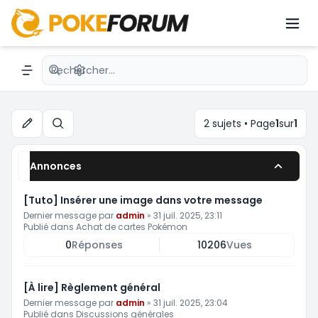
Échange de cartes Pokémon Pocket
Recherche avancée
Navigation menu
2 sujets • Page
1
sur
1
Rechercher
Annonces
[Tuto] Insérer une image dans votre message
Dernier message par
admin
»
31 juil. 2025, 23:11
Publié dans
Achat de cartes Pokémon
0
Réponses
10206
Vues
[À lire] Règlement général
Dernier message par
admin
»
31 juil. 2025, 23:04
Publié dans
Discussions générales