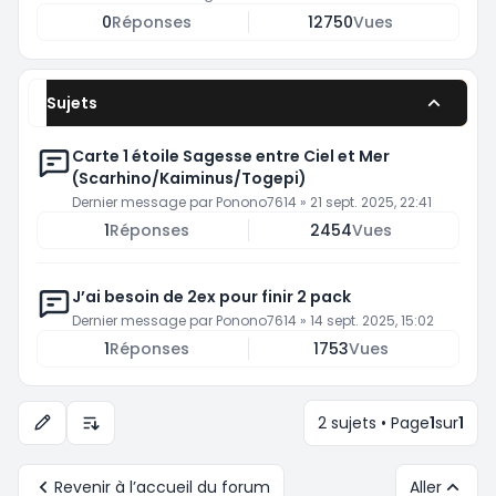
0
Réponses
12750
Vues
Sujets
Carte 1 étoile Sagesse entre Ciel et Mer
(Scarhino/Kaiminus/Togepi)
Dernier message par
Ponono7614
»
21 sept. 2025, 22:41
1
Réponses
2454
Vues
J’ai besoin de 2ex pour finir 2 pack
Dernier message par
Ponono7614
»
14 sept. 2025, 15:02
1
Réponses
1753
Vues
2 sujets • Page
1
sur
1
Options d’affichage et de tri
Revenir à l’accueil du forum
Aller