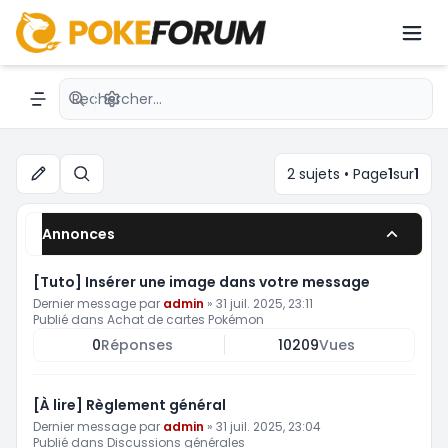
Échange de cartes Pokémon Pocket
Recherche avancée
Navigation menu
2 sujets • Page
1
sur
1
Rechercher
Annonces
[Tuto] Insérer une image dans votre message
Dernier message par
admin
»
31 juil. 2025, 23:11
Publié dans
Achat de cartes Pokémon
0
Réponses
10209
Vues
[À lire] Règlement général
Dernier message par
admin
»
31 juil. 2025, 23:04
Publié dans
Discussions générales