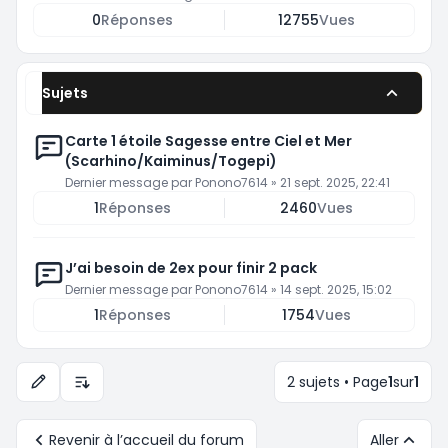
0
Réponses
12755
Vues
Sujets
Carte 1 étoile Sagesse entre Ciel et Mer
(Scarhino/Kaiminus/Togepi)
Dernier message par
Ponono7614
»
21 sept. 2025, 22:41
1
Réponses
2460
Vues
J’ai besoin de 2ex pour finir 2 pack
Dernier message par
Ponono7614
»
14 sept. 2025, 15:02
1
Réponses
1754
Vues
2 sujets • Page
1
sur
1
Options d’affichage et de tri
Revenir à l’accueil du forum
Aller