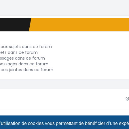
eaux sujets dans ce forum
jets dans ce forum
ssages dans ce forum
messages dans ce forum
èces jointes dans ce forum
Confidenti
l’utilisation de cookies vous permettant de bénéficier d’une exp
BB Limited
• Design by
Leenoz