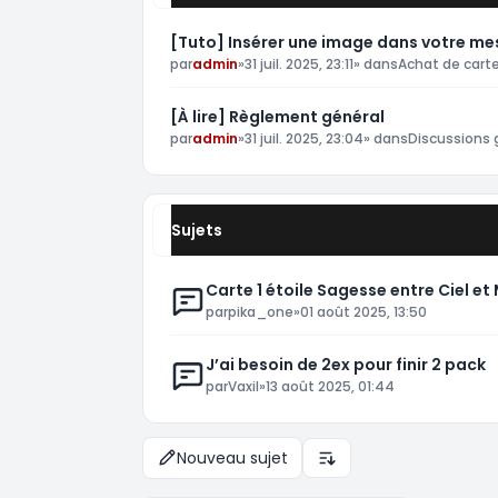
[Tuto] Insérer une image dans votre m
par
admin
»
31 juil. 2025, 23:11
» dans
Achat de car
[À lire] Règlement général
par
admin
»
31 juil. 2025, 23:04
» dans
Discussions 
Sujets
Carte 1 étoile Sagesse entre Ciel e
par
pika_one
»
01 août 2025, 13:50
J’ai besoin de 2ex pour finir 2 pack
par
Vaxil
»
13 août 2025, 01:44
Nouveau sujet
Options d’affichage et 