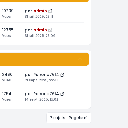
10209
par
admin
Vues
31 juil. 2025, 23:11
12755
par
admin
Vues
31 juil. 2025, 23:04
2460
par
Ponono7614
Vues
21 sept. 2025, 22:41
1754
par
Ponono7614
Vues
14 sept. 2025, 15:02
2 sujets • Page
1
sur
1