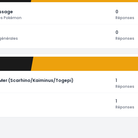
essage
0
tes Pokémon
Réponses
0
générales
Réponses
t Mer (Scarhino/Kaiminus/Togepi)
1
Réponses
1
Réponses
de tri