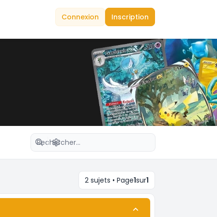
Connexion
Inscription
Recherche avancée
2 sujets • Page
1
sur
1