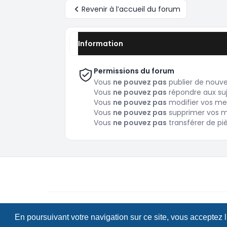
Revenir à l’accueil du forum
Information
Permissions du forum
Vous
ne pouvez pas
publier de nouv
Vous
ne pouvez pas
répondre aux su
Vous
ne pouvez pas
modifier vos me
Vous
ne pouvez pas
supprimer vos 
Vous
ne pouvez pas
transférer de pi
Copyright © Pokeforum 2026
En poursuivant votre navigation sur ce site, vous acceptez 
Développé par phpBB® Forum Software © php