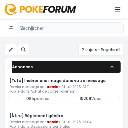
Vente de cartes Pokémon
Recherche avancée
Navigation menu
2 sujets • Page
1
sur
1
Rechercher
Annonces
[Tuto] Insérer une image dans votre message
Dernier message par
admin
»
31 juil. 2025, 23:11
Publié dans
Achat de cartes Pokémon
0
Réponses
10209
Vues
[À lire] Règlement général
Dernier message par
admin
»
31 juil. 2025, 23:04
Publié dans
Discussions générales