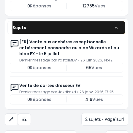
0
Réponses
12755
Vues
Sujets
[FR] Vente aux enchères exceptionnelle
entièrement consacrée au bloc Wizards et au
bloc EX - le 5 juillet
Dernier message par
PastorMDV
»
26 juin 2026, 14:42
0
Réponses
65
Vues
Vente de cartes dresseur EV
Dernier message par
Jdkdkdkd
»
26 janv. 2026, 17:25
0
Réponses
416
Vues
2 sujets • Page
1
sur
1
Options d’affichage et de tri