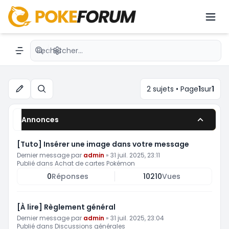
Vente de cartes Pokémon
Recherche avancée
Navigation menu
2 sujets • Page
1
sur
1
Rechercher
Annonces
[Tuto] Insérer une image dans votre message
Dernier message par
admin
»
31 juil. 2025, 23:11
Publié dans
Achat de cartes Pokémon
0
Réponses
10210
Vues
[À lire] Règlement général
Dernier message par
admin
»
31 juil. 2025, 23:04
Publié dans
Discussions générales