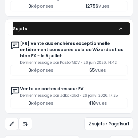
0
Réponses
12756
Vues
Sujets
[FR] Vente aux enchères exceptionnelle
entièrement consacrée au bloc Wizards et au
bloc EX - le 5 juillet
Dernier message par
PastorMDV
»
26 juin 2026, 14:42
0
Réponses
65
Vues
Vente de cartes dresseur EV
Dernier message par
Jdkdkdkd
»
26 janv. 2026, 17:25
0
Réponses
418
Vues
2 sujets • Page
1
sur
1
Options d’affichage et de tri