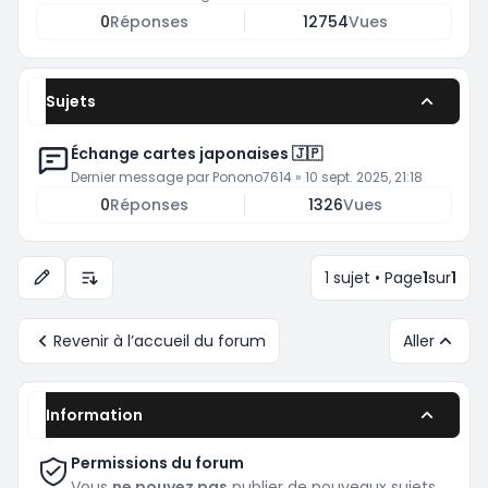
0
Réponses
12754
Vues
Sujets
Échange cartes japonaises 🇯🇵
Dernier message par
Ponono7614
»
10 sept. 2025, 21:18
0
Réponses
1326
Vues
1 sujet • Page
1
sur
1
Options d’affichage et de tri
Revenir à l’accueil du forum
Aller
Information
Permissions du forum
Vous
ne pouvez pas
publier de nouveaux sujets