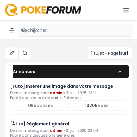
Échange de cartes Pokémon
Recherche avancée
Navigation menu
1 sujet • Page
1
sur
1
Rechercher
Annonces
[Tuto] Insérer une image dans votre message
Dernier message par
admin
»
31 juil. 2025, 23:11
Publié dans
Achat de cartes Pokémon
0
Réponses
10209
Vues
[À lire] Règlement général
Dernier message par
admin
»
31 juil. 2025, 23:04
Publié dans
Discussions générales