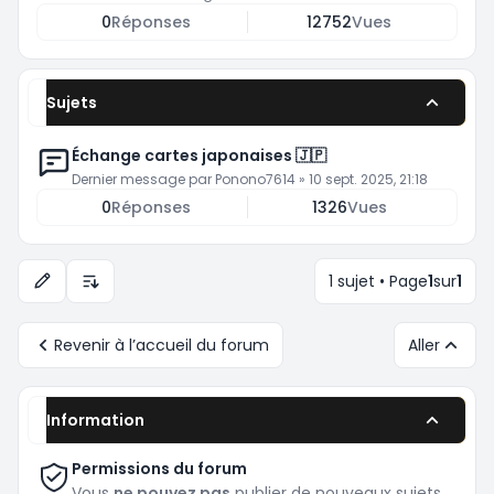
0
Réponses
12752
Vues
Sujets
Échange cartes japonaises 🇯🇵
Dernier message par
Ponono7614
»
10 sept. 2025, 21:18
0
Réponses
1326
Vues
1 sujet • Page
1
sur
1
Options d’affichage et de tri
Revenir à l’accueil du forum
Aller
Information
Permissions du forum
Vous
ne pouvez pas
publier de nouveaux sujets