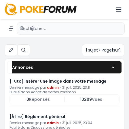
Échange de cartes Pokémon
Recherche avancée
Navigation menu
1 sujet • Page
1
sur
1
Rechercher
Annonces
[Tuto] Insérer une image dans votre message
Dernier message par
admin
»
31 juil. 2025, 23:11
Publié dans
Achat de cartes Pokémon
0
Réponses
10209
Vues
[À lire] Règlement général
Dernier message par
admin
»
31 juil. 2025, 23:04
Publié dans
Discussions générales