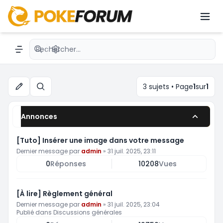
Achat de cartes Pokémon
Recherche avancée
Navigation menu
3 sujets • Page
1
sur
1
Rechercher
Annonces
[Tuto] Insérer une image dans votre message
Dernier message par
admin
»
31 juil. 2025, 23:11
0
Réponses
10208
Vues
[À lire] Règlement général
Dernier message par
admin
»
31 juil. 2025, 23:04
Publié dans
Discussions générales