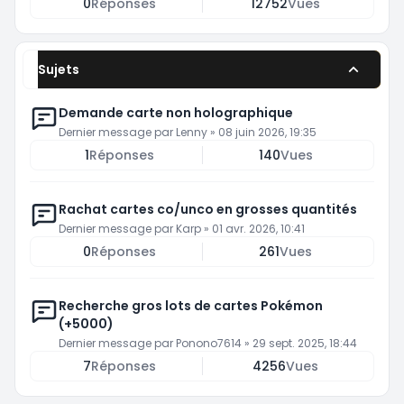
0
Réponses
12752
Vues
Sujets
Demande carte non holographique
Dernier message par
Lenny
»
08 juin 2026, 19:35
1
Réponses
140
Vues
Rachat cartes co/unco en grosses quantités
Dernier message par
Karp
»
01 avr. 2026, 10:41
0
Réponses
261
Vues
Recherche gros lots de cartes Pokémon
(+5000)
Dernier message par
Ponono7614
»
29 sept. 2025, 18:44
7
Réponses
4256
Vues