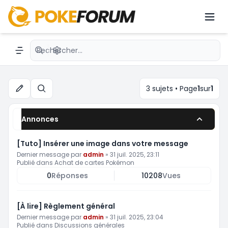
Boîte à idées
Recherche avancée
Navigation menu
3 sujets • Page
1
sur
1
Rechercher
Annonces
[Tuto] Insérer une image dans votre message
Dernier message par
admin
»
31 juil. 2025, 23:11
Publié dans
Achat de cartes Pokémon
0
Réponses
10208
Vues
[À lire] Règlement général
Dernier message par
admin
»
31 juil. 2025, 23:04
Publié dans
Discussions générales