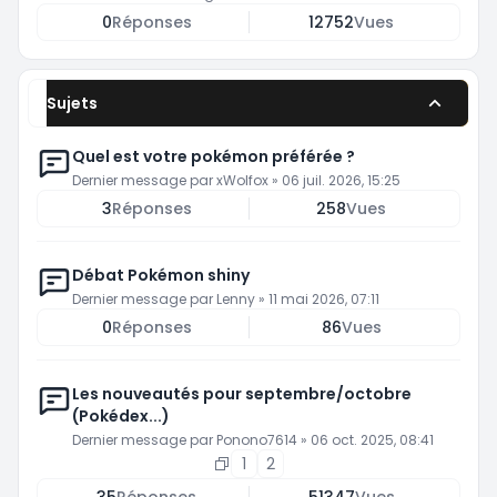
0
Réponses
12752
Vues
Sujets
Quel est votre pokémon préférée ?
Dernier message par
xWolfox
»
06 juil. 2026, 15:25
3
Réponses
258
Vues
Débat Pokémon shiny
Dernier message par
Lenny
»
11 mai 2026, 07:11
0
Réponses
86
Vues
Les nouveautés pour septembre/octobre
(Pokédex...)
Dernier message par
Ponono7614
»
06 oct. 2025, 08:41
1
2