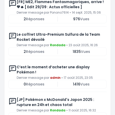
[FR] ME2, Flammes Fantasmagoriques, arrive !
💙🔥 [ Edit 29/09 : Actus officielles ]
Dernier message par
Ponono7614
»
14 sept. 2025, 15:06
2
Réponses
976
Vues
Le coffret Ultra-Premium Sulfura de la Team
Rocket dévoilé
Dernier message par
Rondada
»
23 août 2025, 16:26
2
Réponses
1835
Vues
C’est le moment d’acheter une display
Pokémon !
Dernier message par
admin
»
17 août 2025, 23:05
0
Réponses
1416
Vues
[JP] Pokémon x McDonald's Japon 2025 :
rupture en 24h et chaos total
Dernier message par
Rondada
»
11 août 2025, 16:32