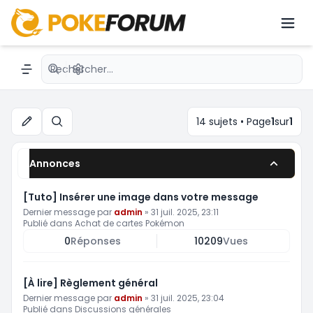
Les news Pokémon
Recherche avancée
Navigation menu
14 sujets • Page
1
sur
1
Rechercher
Annonces
[Tuto] Insérer une image dans votre message
Dernier message par
admin
»
31 juil. 2025, 23:11
Publié dans
Achat de cartes Pokémon
0
Réponses
10209
Vues
[À lire] Règlement général
Dernier message par
admin
»
31 juil. 2025, 23:04
Publié dans
Discussions générales