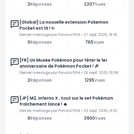
3
Réponses
2207
Vues
[Global] La nouvelle extension Pokemon
Pocket est là ! ✨
Dernier message par
Ponono7614
»
27 sept. 2025, 18:18
0
Réponses
765
Vues
[FR] Un Musée Pokémon pour fêter le 1er
anniversaire de Pokémon Pocket ! 🎉
Dernier message par
Ponono7614
»
25 sept. 2025, 19:58
2
Réponses
1295
Vues
[JP] M2, Inferno X : tout sur le set Pokémon
fraîchement lancé ! 🔥
Dernier message par
Ponono7614
»
20 sept. 2025, 14:51
6
Réponses
3900
Vues