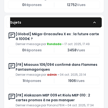
0
Réponses
12752
Vues
Sujets
[Global] Méga-Dracaufeu X ex : la future carte
à 1000€ ?
Dernier message par
Rondada
»
17 oct. 2025, 17:49
0
Réponses
3458
Vues
[FR] Miaouss 106/094 confirmé dans Flammes
Fantasmagoriques
Dernier message par
admin
»
04 oct. 2025, 23:14
1
Réponses
1906
Vues
[FR] Alakazam MEP 009 et Riolu MEP 010 : 2
cartes promos à ne pas manquer
Dernier message par
Ponono7614
»
04 oct. 2025, 17:34