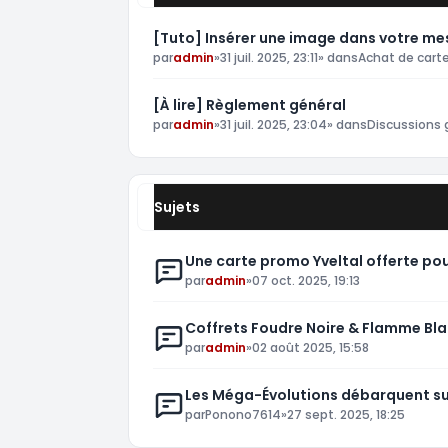
[Tuto] Insérer une image dans votre m
par
admin
»
31 juil. 2025, 23:11
» dans
Achat de car
[À lire] Règlement général
par
admin
»
31 juil. 2025, 23:04
» dans
Discussions 
Sujets
Une carte promo Yveltal offerte pou
par
admin
»
07 oct. 2025, 19:13
Coffrets Foudre Noire & Flamme Bl
par
admin
»
02 août 2025, 15:58
Les Méga-Évolutions débarquent sur
par
Ponono7614
»
27 sept. 2025, 18:25