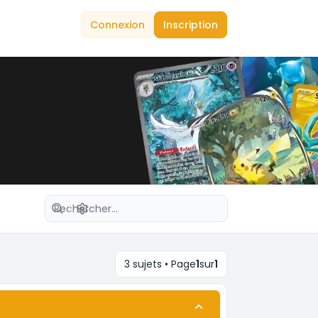
Connexion
Inscription
Recherche avancée
3 sujets • Page
1
sur
1