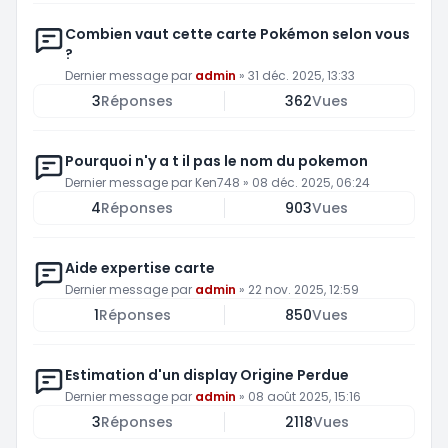
Combien vaut cette carte Pokémon selon vous
?
Dernier message par
admin
»
31 déc. 2025, 13:33
3
Réponses
362
Vues
Pourquoi n'y a t il pas le nom du pokemon
Dernier message par
Ken748
»
08 déc. 2025, 06:24
4
Réponses
903
Vues
Aide expertise carte
Dernier message par
admin
»
22 nov. 2025, 12:59
1
Réponses
850
Vues
Estimation d'un display Origine Perdue
Dernier message par
admin
»
08 août 2025, 15:16
3
Réponses
2118
Vues