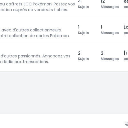
4
12
R
 ou coffrets JCC Pokémon. Postez vos
Sujets
Messages
p
ction auprès de vendeurs fiables.
1
1
É
vec d'autres collectionneurs.
Sujets
Messages
p
otre collection de cartes Pokémon.
2
2
[
d’autres passionnés. Annoncez vos
Sujets
Messages
p
e dédié aux transactions.