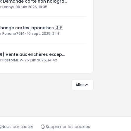
e: Demande carte non hologra…
ar
Lenny
»
08 juin 2026, 19:35
change cartes japonaises 🇯🇵
ar
Ponono7614
»
10 sept. 2025, 21:18
FR] Vente aux enchères excep…
ar
PastorMDV
»
26 juin 2026, 14:42
Aller
Nous contacter
Supprimer les cookies