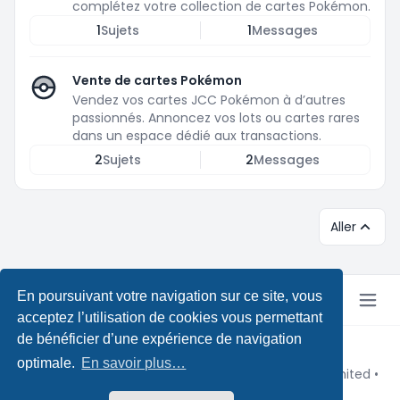
complétez votre collection de cartes Pokémon.
1
Sujets
1
Messages
Vente de cartes Pokémon
Vendez vos cartes JCC Pokémon à d’autres
passionnés. Annoncez vos lots ou cartes rares
dans un espace dédié aux transactions.
2
Sujets
2
Messages
Aller
En poursuivant votre navigation sur ce site, vous
acceptez l’utilisation de cookies vous permettant
de bénéficier d’une expérience de navigation
Copyright © Pokeforum 2026
optimale.
En savoir plus…
Développé par phpBB® Forum Software © phpBB Limited
•
Design by
Leenoz