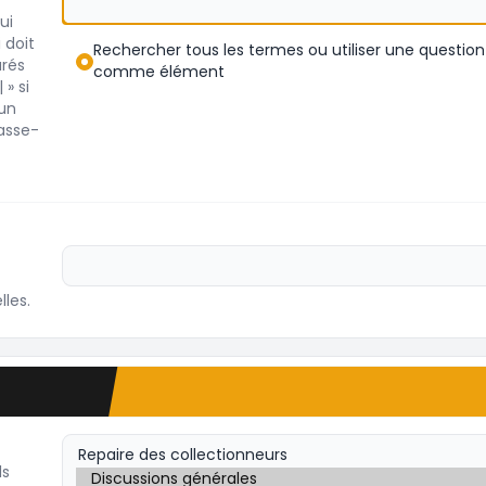
ui
 doit
Rechercher tous les termes ou utiliser une question
arés
comme élément
 » si
 un
asse-
les.
ls