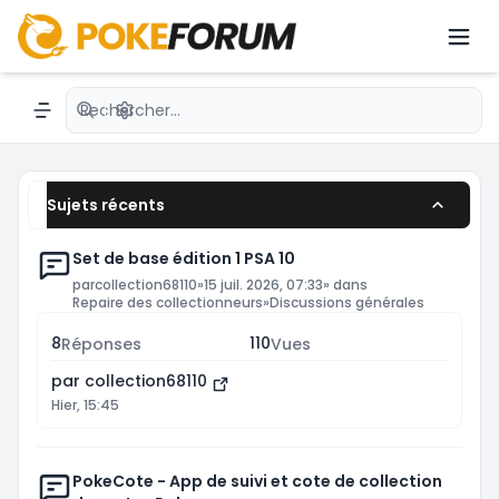
dernières nouveautés avec des passionnés du
JCC.émon avec une communauté active.
Recherche avancée
Navigation menu
Sujets récents
Set de base édition 1 PSA 10
par
collection68110
»
15 juil. 2026, 07:33
» dans
Repaire des collectionneurs
»
Discussions générales
8
110
Réponses
Vues
par
collection68110
Hier, 15:45
PokeCote - App de suivi et cote de collection