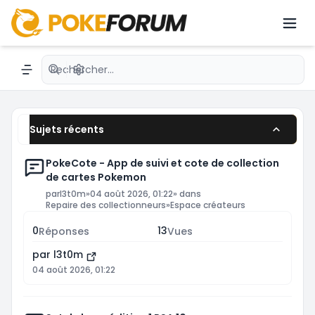
dernières nouveautés avec des passionnés du
JCC.émon avec une communauté active.
Recherche avancée
Navigation menu
Sujets récents
PokeCote - App de suivi et cote de collection
de cartes Pokemon
par
l3t0m
»
04 août 2026, 01:22
» dans
Repaire des collectionneurs
»
Espace créateurs
0
13
Réponses
Vues
par
l3t0m
04 août 2026, 01:22