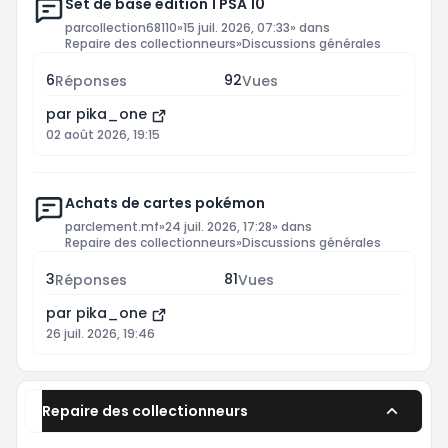
Set de base édition 1 PSA 10
par
collection68110
»
15 juil. 2026, 07:33
» dans
Repaire des collectionneurs
»
Discussions générales
6
92
Réponses
Vues
par
pika_one
02 août 2026, 19:15
Achats de cartes pokémon
par
clement.mf
»
24 juil. 2026, 17:28
» dans
Repaire des collectionneurs
»
Discussions générales
3
81
Réponses
Vues
par
pika_one
26 juil. 2026, 19:46
Repaire des collectionneurs