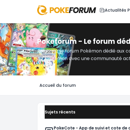
Actualités
Pokeforum - Le forum dé
Rejoignez le forum Pokémon dédié aux c
du JCC.émon avec une communauté act
Accueil du forum
Sujets récents
PokeCote - App de suivi et cote de