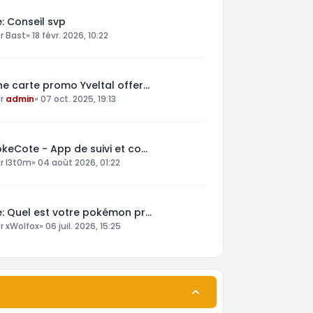
: Conseil svp
ar
Bast
»
18 févr. 2026, 10:22
ne carte promo Yveltal offer…
ar
admin
»
07 oct. 2025, 19:13
okeCote - App de suivi et co…
ar
l3t0m
»
04 août 2026, 01:22
e: Quel est votre pokémon pr…
ar
xWolfox
»
06 juil. 2026, 15:25