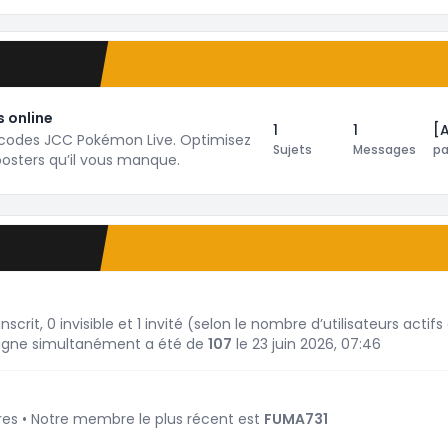
 online
1
1
[
codes JCC Pokémon Live. Optimisez
Sujets
Messages
p
oosters qu’il vous manque.
 inscrit, 0 invisible et 1 invité (selon le nombre d’utilisateurs act
 ligne simultanément a été de
107
le 23 juin 2026, 07:46
 • Notre membre le plus récent est
FUMA731