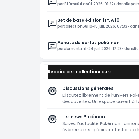
par
l3t0m
»
04 août 2026, 01:22
» dans
Repair
Set de base édition 1 PSA 10
par
collection68110
»
15 juil. 2026, 07:33
» dan
Achats de cartes pokémon
par
clement.mf
»
24 juil. 2026, 17:28
» dans
Re
Repaire des collectionneurs
Discussions générales
Discutez librement de l’univers Pok
découvertes. Un espace ouvert à to
Les news Pokémon
Suivez l’actualité Pokémon : annonce
événements spéciaux et infos exclu