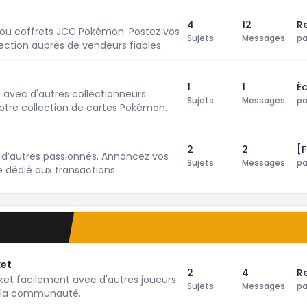
4
12
R
 ou coffrets JCC Pokémon. Postez vos
Sujets
Messages
p
ction auprès de vendeurs fiables.
1
1
É
vec d'autres collectionneurs.
Sujets
Messages
p
otre collection de cartes Pokémon.
2
2
[
d’autres passionnés. Annoncez vos
Sujets
Messages
p
e dédié aux transactions.
ket
2
4
Re
t facilement avec d'autres joueurs.
Sujets
Messages
p
à la communauté.