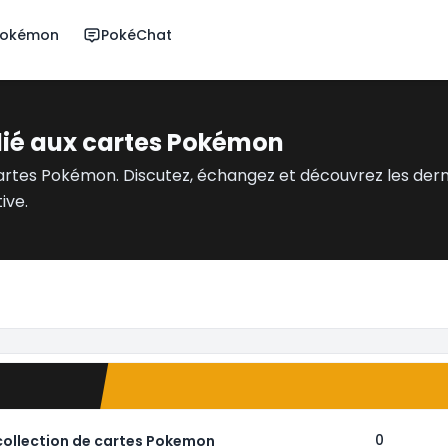
 Pokémon
PokéChat
dié aux cartes Pokémon
artes Pokémon. Discutez, échangez et découvrez les der
ive.
0
 collection de cartes Pokemon