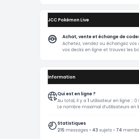
JCC Pokémon Live
Achat, vente et échange de codes
Achetez, vendez ou échangez vos 
vos decks en ligne et trouvez les b
Information
Qui est en ligne ?
Au total, il y a
1
utilisateur en ligne :: 0
Le nombre maximal d’utilisateurs en
Statistiques
215
messages •
43
sujets •
74
membres