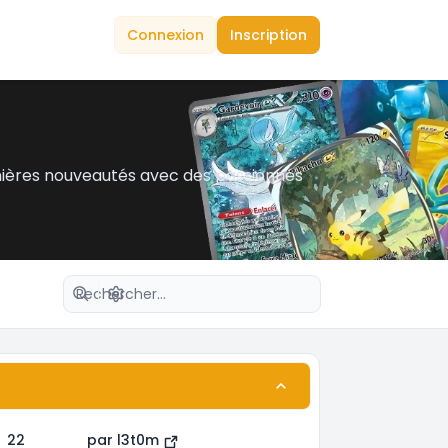
Connexion
Inscription
nières nouveautés avec des passionnés
Recherche avancée
22
par
l3t0m