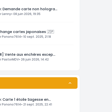
e: Demande carte non hologra…
ar
Lenny
»
08 juin 2026, 19:35
change cartes japonaises 🇯🇵
ar
Ponono7614
»
10 sept. 2025, 21:18
FR] Vente aux enchères excep…
ar
PastorMDV
»
26 juin 2026, 14:42
: Carte 1 étoile Sagesse en…
ar
Ponono7614
»
21 sept. 2025, 22:41