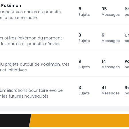
ts Pokémon
8
35
Re
r pour vos cartes ou produits
Sujets
Messages
p
 de la communauté.
3
6
U
res offres Pokémon du moment :
Sujets
Messages
p
les cartes et produits dérivés.
9
14
P
ou projets autour de Pokémon. Cet
Sujets
Messages
p
t initiatives.
3
41
R
améliorations pour faire évoluer
Sujets
Messages
p
 les futures nouveautés.