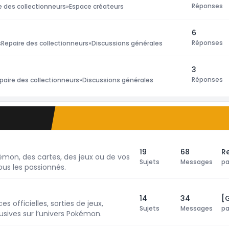
Réponses
e des collectionneurs
»
Espace créateurs
6
Réponses
s
Repaire des collectionneurs
»
Discussions générales
3
Réponses
paire des collectionneurs
»
Discussions générales
19
68
Re
émon, des cartes, des jeux ou de vos
Sujets
Messages
p
us les passionnés.
14
34
[
s officielles, sorties de jeux,
Sujets
Messages
p
sives sur l’univers Pokémon.