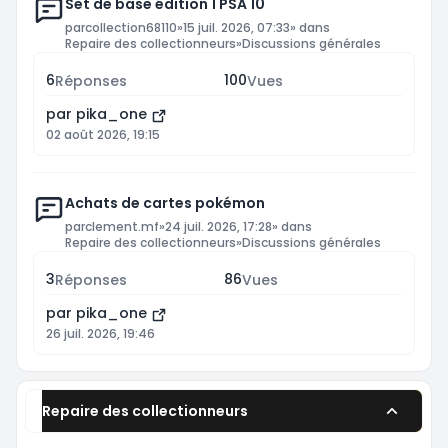
Set de base édition 1 PSA 10
par
collection68110
»
15 juil. 2026, 07:33
» dans
Repaire des collectionneurs
»
Discussions générales
6
100
Réponses
Vues
par
pika_one
02 août 2026, 19:15
Achats de cartes pokémon
par
clement.mf
»
24 juil. 2026, 17:28
» dans
Repaire des collectionneurs
»
Discussions générales
3
86
Réponses
Vues
par
pika_one
26 juil. 2026, 19:46
Repaire des collectionneurs