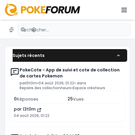
dernières nouveautés avec des passionnés du
JCC.émon avec une communauté active.
Recherche avancée
Navigation menu
Sujets récents
PokeCote - App de suivi et cote de collection
de cartes Pokemon
par
l3t0m
»
04 août 2026, 01:22
» dans
Repaire des collectionneurs
»
Espace créateurs
0
25
Réponses
Vues
par
l3t0m
04 août 2026, 01:22