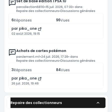
Set de base édition 1 PSA 10
par
collection68110
»
15 juil. 2026, 07:33
» dans
Repaire des collectionneurs
»
Discussions générales
6
96
Réponses
Vues
par
pika_one
02 août 2026, 19:15
Achats de cartes pokémon
par
clement.mf
»
24 juil. 2026, 17:28
» dans
Repaire des collectionneurs
»
Discussions générales
3
84
Réponses
Vues
par
pika_one
26 juil. 2026, 19:46
Repaire des collectionneurs