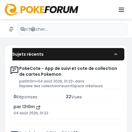
dernières nouveautés avec des passionnés du
JCC.émon avec une communauté active.
Recherche avancée
Navigation menu
Sujets récents
PokeCote - App de suivi et cote de collection
de cartes Pokemon
par
l3t0m
»
04 août 2026, 01:22
» dans
Repaire des collectionneurs
»
Espace créateurs
0
22
Réponses
Vues
par
l3t0m
04 août 2026, 01:22