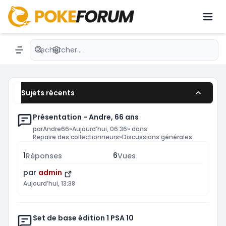
dernières nouveautés avec des passionnés du
JCC.émon avec une communauté active.
Recherche avancée
Navigation menu
Sujets récents
Présentation - Andre, 66 ans
par
Andre66
»
Aujourd’hui, 06:36
» dans
Repaire des collectionneurs
»
Discussions générales
1
6
Réponses
Vues
par
admin
Aujourd’hui, 13:38
Set de base édition 1 PSA 10