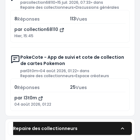
par
collection68110
»
15 juil. 2026, 07:33
» dans
Repaire des collectionneurs
»
Discussions générales
8
113
Réponses
Vues
par
collection68110
Hier, 15:45
PokeCote - App de suivi et cote de collection
de cartes Pokemon
par
l3t0m
»
04 août 2026, 01:22
» dans
Repaire des collectionneurs
»
Espace créateurs
0
25
Réponses
Vues
par
l3t0m
04 août 2026, 01:22
Repaire des collectionneurs