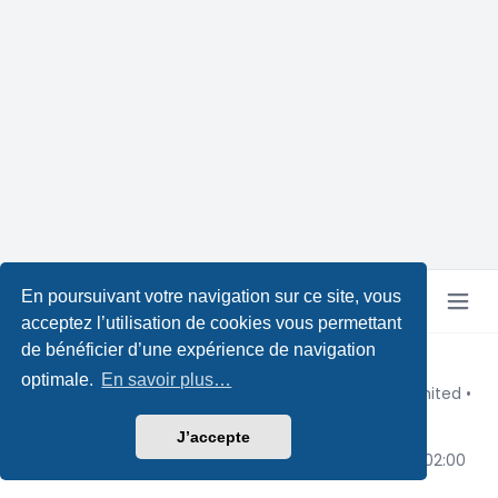
En poursuivant votre navigation sur ce site, vous
acceptez l’utilisation de cookies vous permettant
de bénéficier d’une expérience de navigation
Copyright © Pokeforum 2026
optimale.
En savoir plus…
Développé par phpBB® Forum Software © phpBB Limited
•
Design by
Leenoz
Traduction française officielle
©
Qiaeru
J’accepte
Confidentialité
|
Conditions
|
Fuseau horaire sur
UTC+02:00