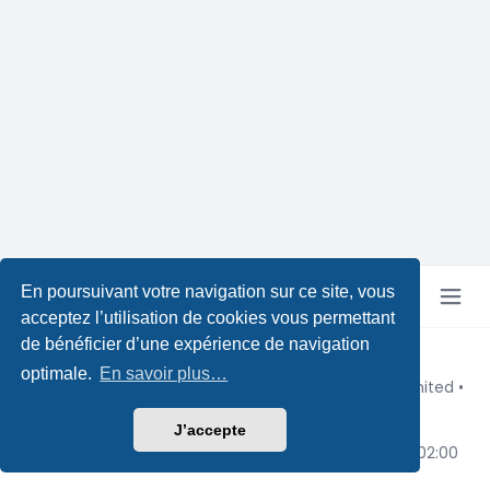
En poursuivant votre navigation sur ce site, vous
acceptez l’utilisation de cookies vous permettant
de bénéficier d’une expérience de navigation
Copyright © Pokeforum 2026
optimale.
En savoir plus…
Développé par phpBB® Forum Software © phpBB Limited
•
Design by
Leenoz
Traduction française officielle
©
Qiaeru
J’accepte
Confidentialité
|
Conditions
|
Fuseau horaire sur
UTC+02:00