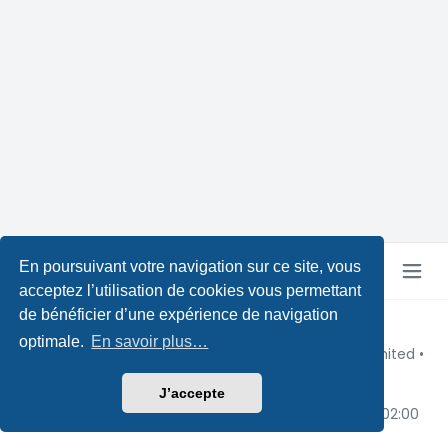
En poursuivant votre navigation sur ce site, vous
acceptez l’utilisation de cookies vous permettant
de bénéficier d’une expérience de navigation
Copyright © Pokeforum 2026
optimale.
En savoir plus…
Développé par phpBB® Forum Software © phpBB Limited
•
Design by
Leenoz
Traduction française officielle
©
Qiaeru
J’accepte
Confidentialité
|
Conditions
|
Fuseau horaire sur
UTC+02:00