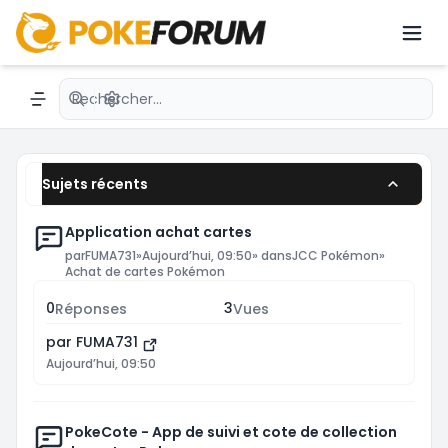
dernières nouveautés avec des passionnés du
JCC.émon avec une communauté active.
Recherche avancée
Navigation menu
Sujets récents
Application achat cartes
par
FUMA731
»
Aujourd’hui, 09:50
» dans
JCC Pokémon
»
Achat de cartes Pokémon
0
3
Réponses
Vues
par
FUMA731
Aujourd’hui, 09:50
PokeCote - App de suivi et cote de collection