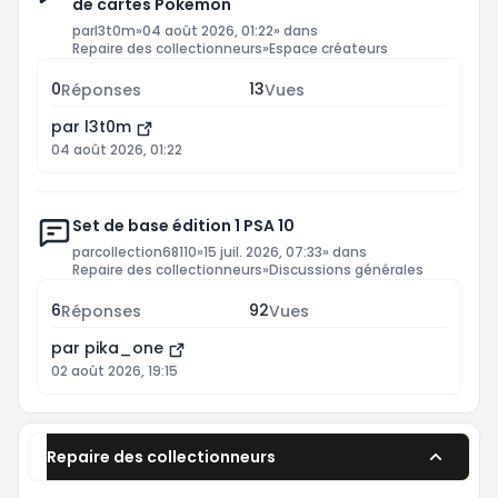
de cartes Pokemon
par
l3t0m
»
04 août 2026, 01:22
» dans
Repaire des collectionneurs
»
Espace créateurs
0
13
Réponses
Vues
par
l3t0m
04 août 2026, 01:22
Set de base édition 1 PSA 10
par
collection68110
»
15 juil. 2026, 07:33
» dans
Repaire des collectionneurs
»
Discussions générales
6
92
Réponses
Vues
par
pika_one
02 août 2026, 19:15
Repaire des collectionneurs