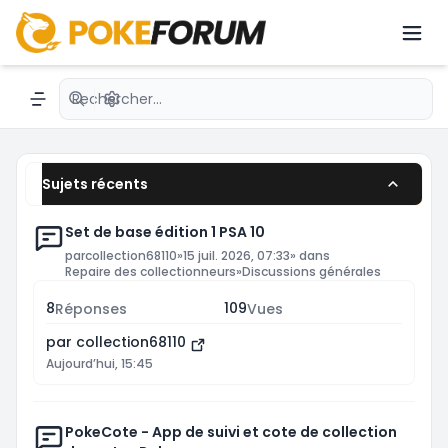
dernières nouveautés avec des passionnés du
JCC.émon avec une communauté active.
Recherche avancée
Navigation menu
Sujets récents
Set de base édition 1 PSA 10
par
collection68110
»
15 juil. 2026, 07:33
» dans
Repaire des collectionneurs
»
Discussions générales
8
109
Réponses
Vues
par
collection68110
Aujourd’hui, 15:45
PokeCote - App de suivi et cote de collection